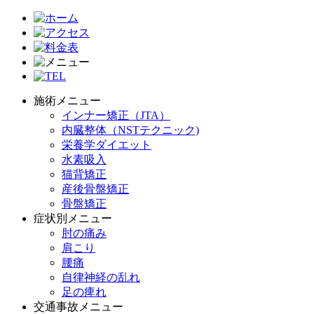
施術メニュー
インナー矯正（JTA）
内臓整体（NSTテクニック)
栄養学ダイエット
水素吸入
猫背矯正
産後骨盤矯正
骨盤矯正
症状別メニュー
肘の痛み
肩こり
腰痛
自律神経の乱れ
足の痺れ
交通事故メニュー