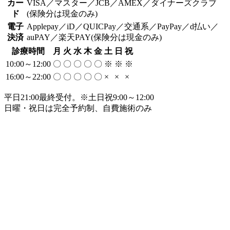
カー
VISA／マスター／JCB／AMEX／ダイナーズクラブ
ド
(保険分は現金のみ)
電子
Applepay／iD／QUICPay／交通系／PayPay／d払い／
決済
auPAY／楽天PAY(保険分は現金のみ)
診療時間
月
火
水
木
金
土
日
祝
10:00～12:00
〇
〇
〇
〇
〇
※
※
※
16:00～22:00
〇
〇
〇
〇
〇
×
×
×
平日21:00最終受付。※土日祝9:00～12:00
日曜・祝日は完全予約制、自費施術のみ