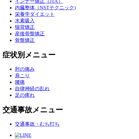
インナー矯正（JTA）
内臓整体（NSTテクニック)
栄養学ダイエット
水素吸入
猫背矯正
産後骨盤矯正
骨盤矯正
症状別メニュー
肘の痛み
肩こり
腰痛
自律神経の乱れ
足の痺れ
交通事故メニュー
交通事故・むち打ち