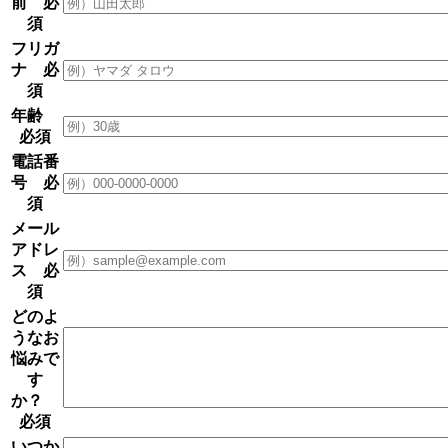
前
必
須
フリガ
ナ
必
須
年齢
必須
電話番
号
必
須
メール
アドレ
ス
必
須
どのよ
うなお
悩みで
す
か？
必須
いつか