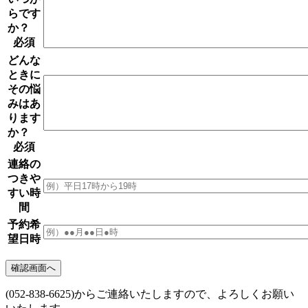
らです
か？
必須
どんな
ときに
その悩
みはあ
ります
か？
必須
連絡の
つきや
すい時
間
予約希
望日時
(052-838-6625)からご連絡いたしますので、よろしくお願い