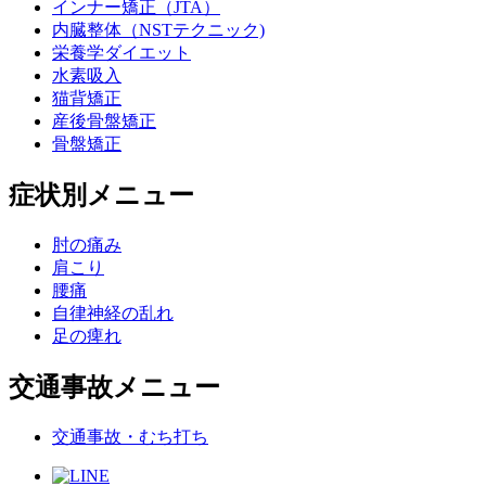
インナー矯正（JTA）
内臓整体（NSTテクニック)
栄養学ダイエット
水素吸入
猫背矯正
産後骨盤矯正
骨盤矯正
症状別メニュー
肘の痛み
肩こり
腰痛
自律神経の乱れ
足の痺れ
交通事故メニュー
交通事故・むち打ち