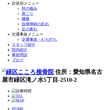
症状別メニュー
肘の痛み
肩こり
腰痛
自律神経の乱れ
足の痺れ
交通事故メニュー
交通事故・むち打ち
スタッフ紹介
院内紹介
事前問診
ブログ
住所：愛知県名古
屋市緑区滝ノ水5丁目-2510-2
HOME