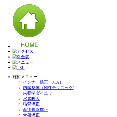
施術メニュー
インナー矯正（JTA）
内臓整体（NSTテクニック)
栄養学ダイエット
水素吸入
猫背矯正
産後骨盤矯正
骨盤矯正