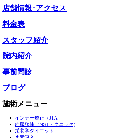
店舗情報･アクセス
料金表
スタッフ紹介
院内紹介
事前問診
ブログ
施術メニュー
インナー矯正（JTA）
内臓整体（NSTテクニック)
栄養学ダイエット
水素吸入