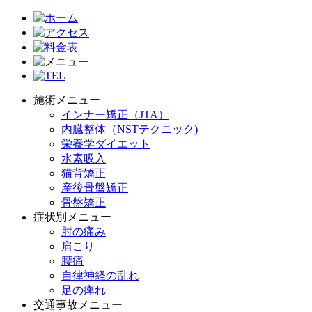
施術メニュー
インナー矯正（JTA）
内臓整体（NSTテクニック)
栄養学ダイエット
水素吸入
猫背矯正
産後骨盤矯正
骨盤矯正
症状別メニュー
肘の痛み
肩こり
腰痛
自律神経の乱れ
足の痺れ
交通事故メニュー